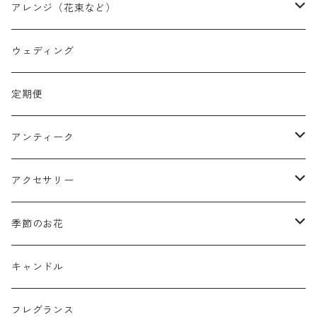
アレンジ（花束など）
スワッグ
ウェディング
リース
定期便
クリスマスリース
フラワーボックス
アンティーク
ミニフレーム
花器
アクセサリー
リングピロー
オブジェ
semeno
季節のお花
フラワーバスケット
雑貨
買付品
ミモザ
キャンドル
壁掛けアレンジ
動物
スモークツリー
フレグランス