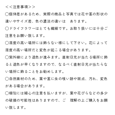
＜＜注意事項＞＞
◯個体差があるため、実際の商品と写真では花や茎の形状の
違いやサイズ差、色の濃淡の違いは あります。
◯ドライフラワーはとても繊細です。お取り扱いには十分ご
注意をお願い致します。
◯湿度の高い場所には飾らない様にして下さい。花によって
湿度の高い場所だと変色が起こる場合があります。
◯紫外線により退色が進みます。直射日光が当たる場所に飾
ると退色が早くなりますので、なるべく直射日光が当たらな
い場所に飾ることをお勧めします。
◯自然素材のため、葉や茎に虫の喰い跡や斑点、汚れ、変色
がある場合があります。
◯梱包には細心の注意を払いますが、葉や花びらなどの多少
の破損の可能性はありますので、ご 理解の上ご購入をお願
い致します。