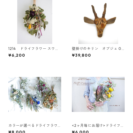
1214 ドライフラワー スワッ
壁掛けのキリン オブジェ 05
グ
0
¥6,200
¥39,800
カラーが選べるドライフラワ
<2ヶ月毎にお届け>ドライフラ
ースワッグL
ワーのスワッグ(L) 3回コース
¥8,000
¥6,000