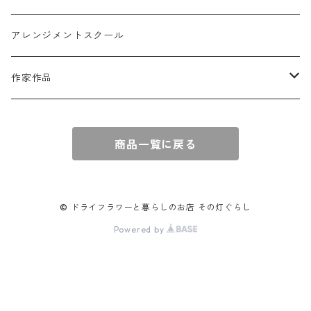
球体アレンジ
アクセサリー
アレンジメントスクール
キャンドル
作家作品
e n a
商品一覧に戻る
© ドライフラワーと暮らしのお店 その灯ぐらし
Powered by