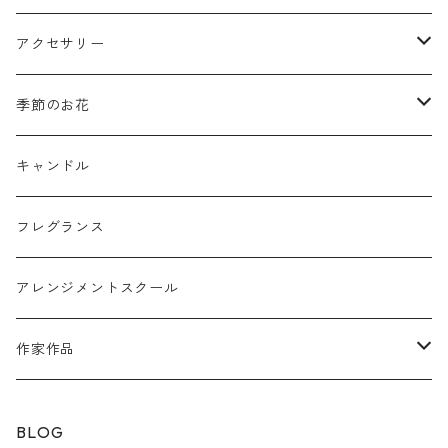
ミニフレーム
花器
アクセサリー
リングピロー
オブジェ
semeno
季節のお花
フラワーバスケット
雑貨
買付品
ミモザ
キャンドル
壁掛けアレンジ
動物
スモークツリー
フレグランス
球体アレンジ
アクセサリー
アレンジメントスクール
キャンドル
作家作品
e n a
BLOG