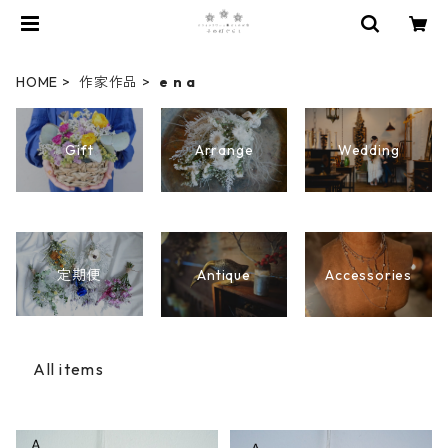
HOME
作家作品
e n a
Gift
Arrange
Wedding
Antique
Accessories
定期便
All items