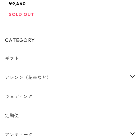
¥9,460
SOLD OUT
CATEGORY
ギフト
アレンジ（花束など）
スワッグ
ウェディング
リース
定期便
クリスマスリース
フラワーボックス
アンティーク