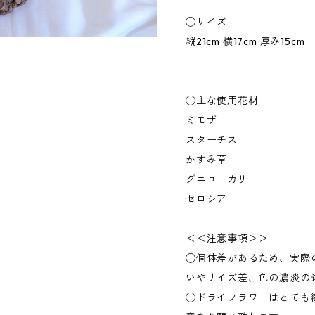
◯サイズ
縦21cm 横17cm 厚み15cm
◯主な使用花材
ミモザ
スターチス
かすみ草
グニユーカリ
セロシア
＜＜注意事項＞＞
◯個体差があるため、実際
いやサイズ差、色の濃淡の
◯ドライフラワーはとても