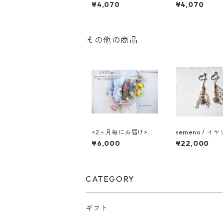
F0-022
F0-015
¥4,070
¥4,070
その他の商品
<2ヶ月毎にお届け>ド
semeno / イ
ライフラワーのスワッ
/ tsp-08 / 23s
¥6,000
¥22,000
グ(L) 3回コース
CATEGORY
ギフト