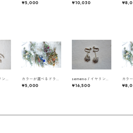
フラワースワッグM
S3-024
フラワ
¥5,000
¥10,030
¥8,
ヤリング
カラーが選べるドライ
semeno / イヤリング
カラ
s
フラワースワッグM
/ gcp-02 / 25ss
フラワ
¥5,000
¥16,500
¥8,