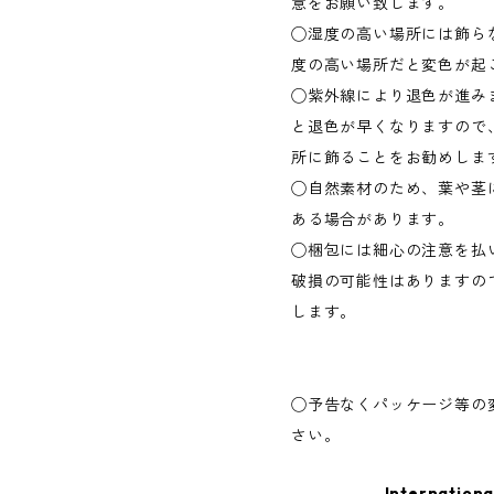
意をお願い致します。
◯湿度の高い場所には飾ら
度の高い場所だと変色が起
◯紫外線により退色が進み
と退色が早くなりますので
所に飾ることをお勧めしま
◯自然素材のため、葉や茎
ある場合があります。
◯梱包には細心の注意を払
破損の可能性はありますの
します。
◯予告なくパッケージ等の
さい。
Internationa