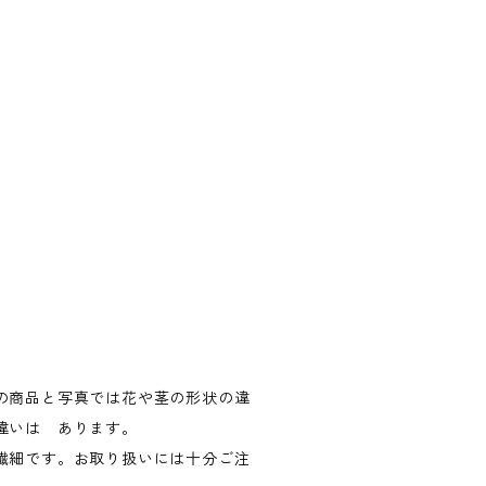
の商品と写真では花や茎の形状の違
違いは あります。
繊細です。お取り扱いには十分ご注