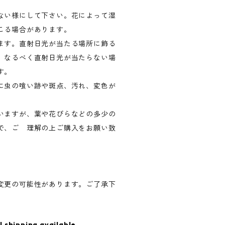
ない様にして下さい。花によって湿
こる場合があります。
ます。直射日光が当たる場所に飾る
、なるべく直射日光が当たらない場
す。
に虫の喰い跡や斑点、汚れ、変色が
いますが、葉や花びらなどの多少の
で、ご 理解の上ご購入をお願い致
変更の可能性があります。ご了承下
l shipping available