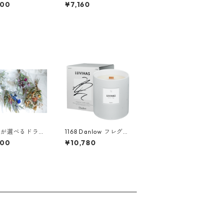
ースワッグL
SSM-023
000
¥7,160
ーが選べるドライ
1168 Danlow フレグラ
ースワッグL
ンスウッドキャンドル
000
¥10,780
-LUVIHAS(ルヴィハ
ス)-