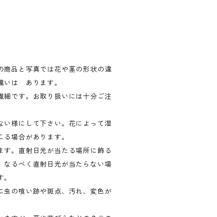
の商品と写真では花や茎の形状の違
違いは あります。
繊細です。お取り扱いには十分ご注
ない様にして下さい。花によって湿
こる場合があります。
ます。直射日光が当たる場所に飾る
、なるべく直射日光が当たらない場
す。
に虫の喰い跡や斑点、汚れ、変色が