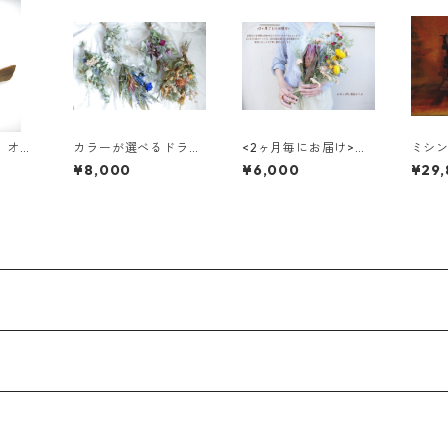
 オブ
カラーが選べるドライ
<2ヶ月毎にお届け>ド
ミシン
フラワースワッグL
ライフラワーのスワッ
¥8,000
¥6,000
¥29
グ(L) 3回コース