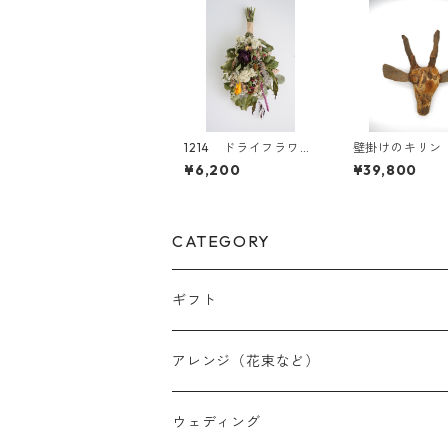
1214 ドライフラワー
壁掛けのキリン
スワッグ
ジェ 050
¥6,200
¥39,800
CATEGORY
ギフト
アレンジ（花束など）
スワッグ
ウェディング