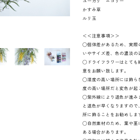
ユーカリ ニコリー
かすみ草
ルリ玉
＜＜注意事項＞＞
◯個体差があるため、実際
いやサイズ差、色の濃淡の
◯ドライフラワーはとても
意をお願い致します。
◯湿度の高い場所には飾ら
度の高い場所だと変色が起
◯紫外線により退色が進み
と退色が早くなりますので
所に飾ることをお勧めしま
◯自然素材のため、葉や茎
ある場合があります。