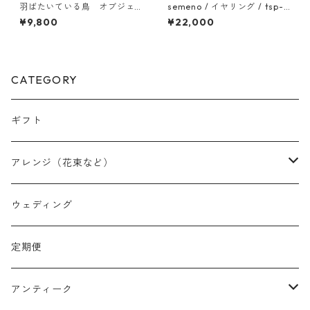
羽ばたいている鳥 オブジェ
semeno / イヤリング / tsp-0
046
8 / 23ss
¥9,800
¥22,000
CATEGORY
ギフト
アレンジ（花束など）
スワッグ
ウェディング
リース
定期便
クリスマスリース
フラワーボックス
アンティーク