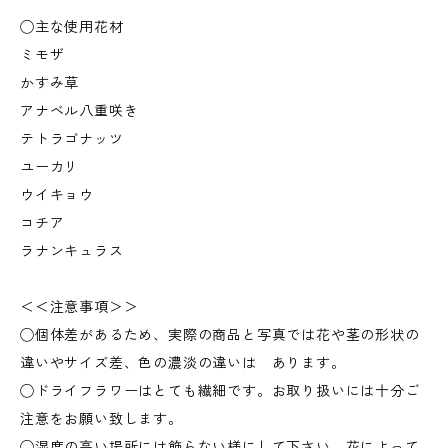
◯主な使用花材
ミモザ
かすみ草
アナベル八重咲き
テトラゴナッツ
ユーカリ
ウイキョウ
コチア
ラナンキュラス
＜＜注意事項＞＞
◯個体差があるため、実際の商品と写真では花や茎の形状の
違いやサイズ差、色の濃淡の違いは あります。
◯ドライフラワーはとても繊細です。お取り扱いには十分ご
注意をお願い致します。
◯湿度の高い場所には飾らない様にして下さい。花によって