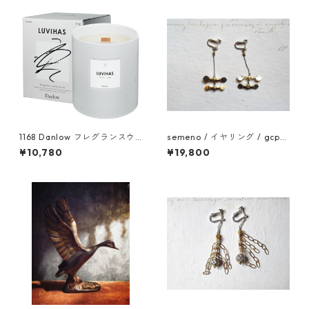
1168 Danlow フレグランスウ
semeno / イヤリング / gcp-
ッドキャンドル -LUVIHAS(ル
04 / 25ss
¥10,780
¥19,800
ヴィハス)-