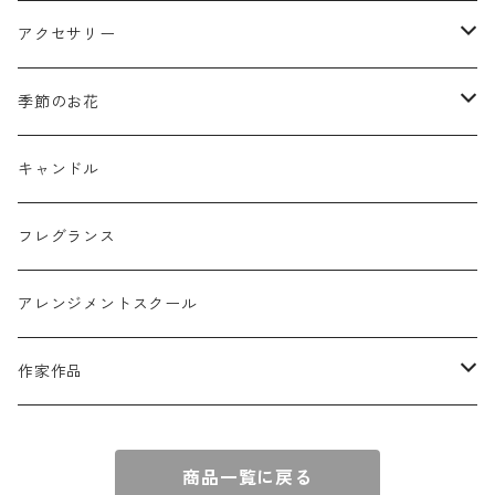
ミニフレーム
花器
アクセサリー
リングピロー
オブジェ
semeno
季節のお花
フラワーバスケット
雑貨
買付品
ミモザ
キャンドル
壁掛けアレンジ
動物
スモークツリー
フレグランス
球体アレンジ
アクセサリー
アレンジメントスクール
キャンドル
作家作品
e n a
商品一覧に戻る