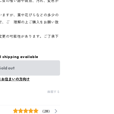
に虫の喰い跡や斑点、汚れ、変色が
いますが、葉や花びらなどの多少の
で、ご 理解の上ご購入をお願い致
変更の可能性があります。ご了承下
l shipping available
Sold out
にお住まいの方向け
通報する
(28)