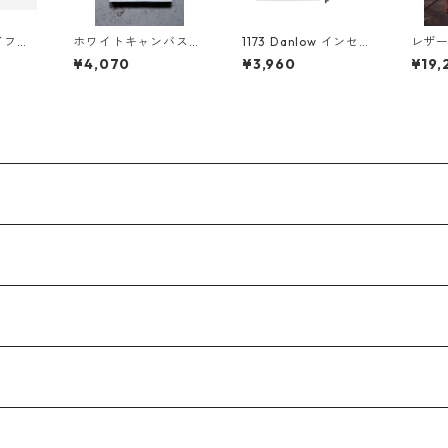
イフ
ホワイトキャンバス
1173 Danlow インセン
レザ
オブジェ
F0-022
ススティック-SHVERP
045
¥4,070
¥3,960
¥19,
OT(シュヴァーポット)
-