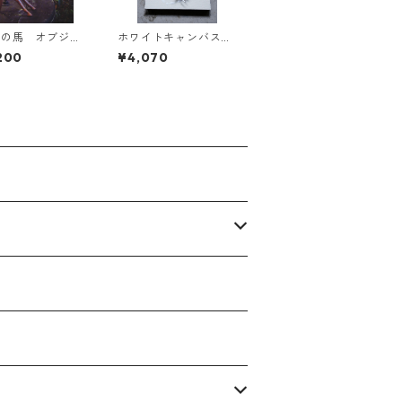
ーの馬 オブジェ
ホワイトキャンバス
F0-015
200
¥4,070