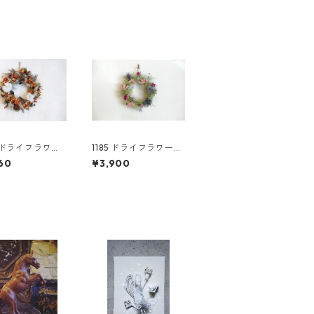
3 ドライフラワー
1185 ドライフラワー
ス
リース スモークツリ
60
¥3,900
ー