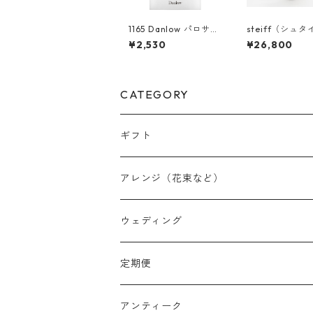
1165 Danlow パロサン
steiff（シュタ
ト スティック(香木)
社）Peggy 
¥2,530
¥26,800
052
CATEGORY
ギフト
アレンジ（花束など）
スワッグ
ウェディング
リース
定期便
クリスマスリース
フラワーボックス
アンティーク