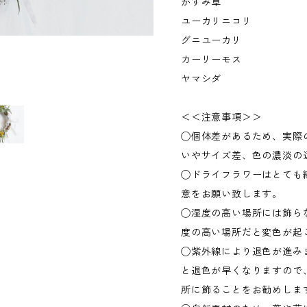
かすみ草
ユーカリニコリ
グニユーカリ
カーリーモス
ヤマシダ
＜＜注意事項＞＞
◯個体差があるため、実際
いやサイズ差、色の濃淡の
◯ドライフラワーはとても
意をお願い致します。
◯湿度の高い場所には飾ら
度の高い場所だと変色が起
◯紫外線により退色が進み
と退色が早くなりますので
所に飾ることをお勧めしま