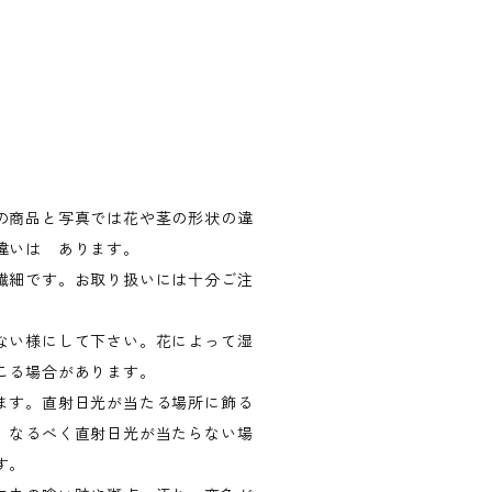
の商品と写真では花や茎の形状の違
違いは あります。
繊細です。お取り扱いには十分ご注
ない様にして下さい。花によって湿
こる場合があります。
ます。直射日光が当たる場所に飾る
、なるべく直射日光が当たらない場
す。