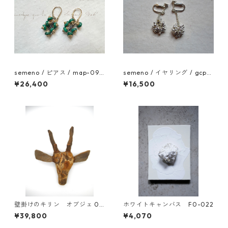
semeno / ピアス / map-09 /
semeno / イヤリング / gcp-
22aw
02 / 25ss
¥26,400
¥16,500
壁掛けのキリン オブジェ 05
ホワイトキャンバス F0-022
0
¥39,800
¥4,070