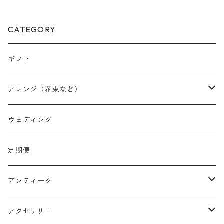
CATEGORY
ギフト
アレンジ（花束など）
スワッグ
ウェディング
リース
定期便
クリスマスリース
フラワーボックス
アンティーク
ミニフレーム
花器
アクセサリー