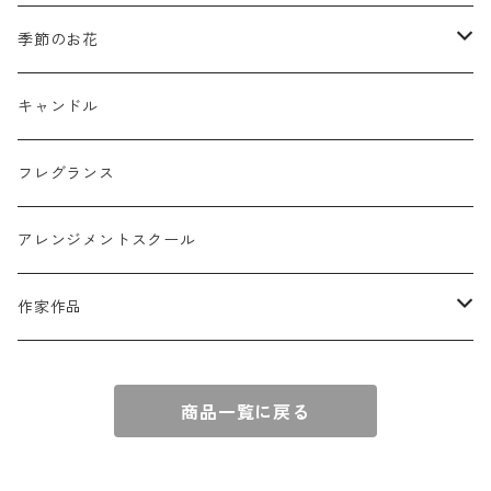
リングピロー
オブジェ
semeno
季節のお花
フラワーバスケット
雑貨
買付品
ミモザ
キャンドル
壁掛けアレンジ
動物
スモークツリー
フレグランス
球体アレンジ
アクセサリー
アレンジメントスクール
キャンドル
作家作品
e n a
商品一覧に戻る