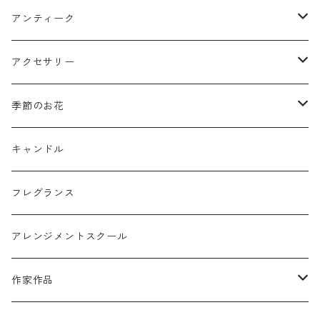
クリスマスリース
フラワーボックス
アンティーク
ミニフレーム
花器
アクセサリー
リングピロー
オブジェ
semeno
季節のお花
フラワーバスケット
雑貨
買付品
ミモザ
キャンドル
壁掛けアレンジ
動物
スモークツリー
フレグランス
球体アレンジ
アクセサリー
アレンジメントスクール
キャンドル
作家作品