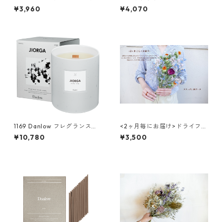
ック-THE DAN(ザ ダン) -
¥3,960
¥4,070
1169 Danlow フレグランスウ
<2ヶ月毎にお届け>ドライフラ
ッドキャンドル -JIOLGA(ジオ
ワーのスワッグ(S) 3回コース
¥10,780
¥3,500
ルガ)-