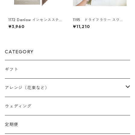
1172 Danlow インセンスステ
1195 ドライフラワー スワッ
ィック-GINIC(ジニック)-
グ アジサイ
¥3,960
¥11,210
CATEGORY
ギフト
アレンジ（花束など）
スワッグ
ウェディング
リース
定期便