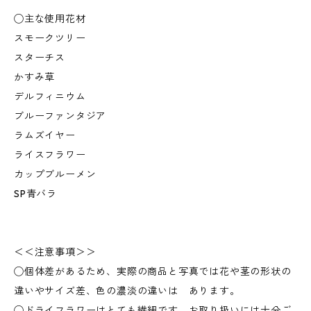
◯主な使用花材
スモークツリー
スターチス
かすみ草
デルフィニウム
ブルーファンタジア
ラムズイヤー
ライスフラワー
カップブルーメン
SP青バラ
＜＜注意事項＞＞
◯個体差があるため、実際の商品と写真では花や茎の形状の
違いやサイズ差、色の濃淡の違いは あります。
◯ドライフラワーはとても繊細です。お取り扱いには十分ご