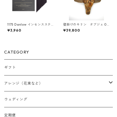
1175 Danlow インセンスステ
壁掛けのキリン オブジェ 05
ィック-GARTON(ガートン)-
0
¥3,960
¥39,800
CATEGORY
ギフト
アレンジ（花束など）
スワッグ
ウェディング
リース
定期便