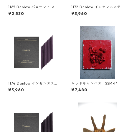
1165 Danlow パロサント ステ
1172 Danlow インセンスステ
ィック(香木)
ィック-GINIC(ジニック)-
¥2,530
¥3,960
1174 Danlow インセンスステ
レッドキャンバス SSM-14
ィック-LUVIHAS(ルヴィハス)
¥3,960
¥7,480
-