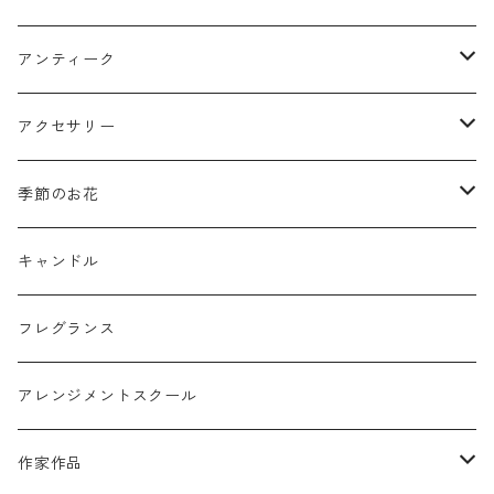
クリスマスリース
フラワーボックス
アンティーク
ミニフレーム
花器
アクセサリー
リングピロー
オブジェ
semeno
季節のお花
フラワーバスケット
雑貨
買付品
ミモザ
キャンドル
壁掛けアレンジ
動物
スモークツリー
フレグランス
球体アレンジ
アクセサリー
アレンジメントスクール
キャンドル
作家作品