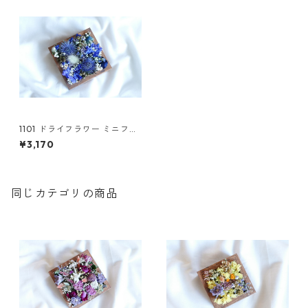
1101 ドライフラワー ミニフレ
ーム(L)
¥3,170
同じカテゴリの商品