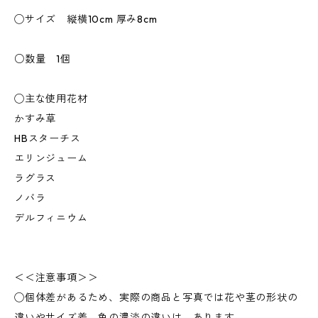
◯サイズ 縦横10cm 厚み8cm
○数量 1個
◯主な使用花材
かすみ草
HBスターチス
エリンジューム
ラグラス
ノバラ
デルフィニウム
＜＜注意事項＞＞
◯個体差があるため、実際の商品と写真では花や茎の形状の
違いやサイズ差、色の濃淡の違いは あります。