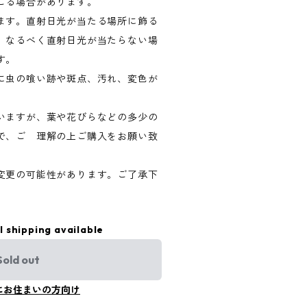
こる場合があります。
ます。直射日光が当たる場所に飾る
、なるべく直射日光が当たらない場
す。
に虫の喰い跡や斑点、汚れ、変色が
いますが、葉や花びらなどの多少の
で、ご 理解の上ご購入をお願い致
変更の可能性があります。ご了承下
l shipping available
Sold out
にお住まいの方向け