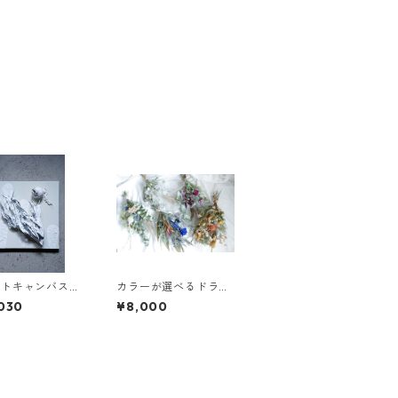
イトキャンバス
カラーが選べるドライ
24
フラワースワッグL
030
¥8,000