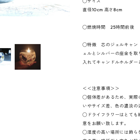
◯サイズ
直径10cm 高さ8cm
◯燃焼時間 25時間前後
◯特徴 芯のジェルキャン
ェルとシルバーの座金を取
入れてキャンドルホルダー
＜＜注意事項＞＞
◯個体差があるため、実際
いやサイズ差、色の濃淡の
◯ドライフラワーはとても
意をお願い致します。
◯湿度の高い場所には飾ら