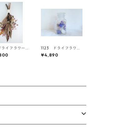
3 ドライフラワー
1123 ドライフラワ
ッグ
ー ボタニカルグラス
800
¥4,890
(L)