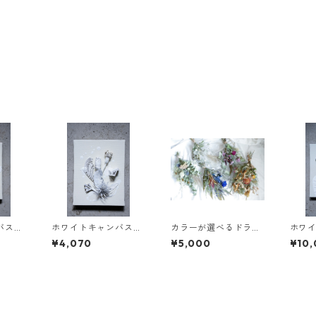
ンバス
ホワイトキャンバス
カラーが選べるドライ
ホワ
F0-015
フラワースワッグM
S3-0
¥4,070
¥5,000
¥10,