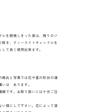
ドルを燃焼しきった後は、残りのジ
り除き、ティーライトキャンドルを
として長く使用出来ます。
の商品と写真では花や茎の形状の違
違いは あります。
繊細です。お取り扱いには十分ご注
ない様にして下さい。花によって湿