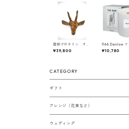
壁掛けのキリン オブ
1166 Danlow
ジェ 050
ンスウッドキャ
¥39,800
¥10,780
-THE DAN(ザダ
CATEGORY
ギフト
アレンジ（花束など）
スワッグ
ウェディング