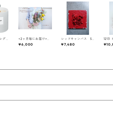
 フレグラ
<2ヶ月毎にお届け>ド
レッドキャンバス SS
121
ンドル
ライフラワーのスワッ
M-14
スワ
¥6,000
¥7,480
¥10,
ン)-
グ(L) 3回コース