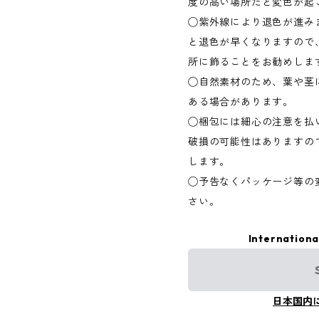
度の高い場所だと変色が起
◯紫外線により退色が進み
と退色が早くなりますので
所に飾ることをお勧めしま
◯自然素材のため、葉や茎
ある場合があります。
◯梱包には細心の注意を払
破損の可能性はありますの
します。
◯予告なくパッケージ等の
さい。
Internationa
日本国内