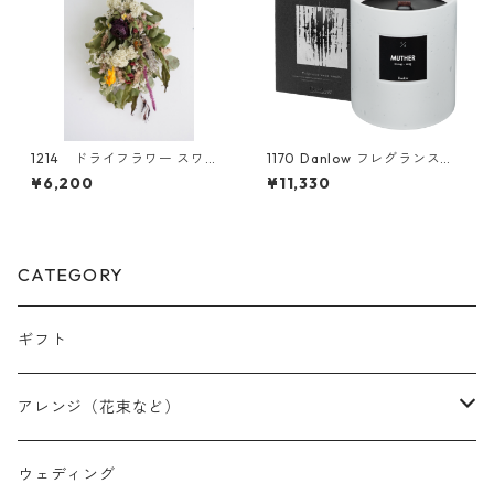
1214 ドライフラワー スワッ
1170 Danlow フレグランスウ
グ
ッドキャンドル -MUTHER(ミ
¥6,200
¥11,330
ュザー)-
CATEGORY
ギフト
アレンジ（花束など）
スワッグ
ウェディング