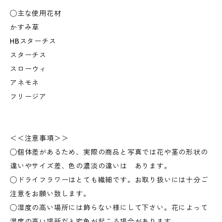
◯主な使用花材
かすみ草
HBスターチス
スターチス
スローウィ
アネモネ
フリージア
＜＜注意事項＞＞
◯個体差があるため、実際の商品と写真では花や茎の形状の
違いやサイズ差、色の濃淡の違いは あります。
◯ドライフラワーはとても繊細です。お取り扱いには十分ご
注意をお願い致します。
◯湿度の高い場所には飾らない様にして下さい。花によって
湿度の高い場所だと変色が起こる場合があります。