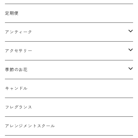
リース
定期便
クリスマスリース
フラワーボックス
アンティーク
ミニフレーム
花器
アクセサリー
リングピロー
オブジェ
semeno
季節のお花
フラワーバスケット
雑貨
買付品
ミモザ
キャンドル
壁掛けアレンジ
動物
スモークツリー
フレグランス
球体アレンジ
アクセサリー
アレンジメントスクール