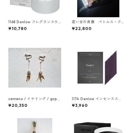
1168 Danlow フレグランスウ
若い女の肖像 ペトルス・ク
ッドキャンドル -LUVIHAS(ル
リストゥス オブジェ 056
¥10,780
¥22,800
ヴィハス)-
semeno / イヤリング / gcp-
1174 Danlow インセンスステ
06 / 25ss
ィック-LUVIHAS(ルヴィハス)
¥20,350
¥3,960
-