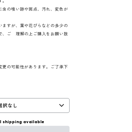
す。
に虫の喰い跡や斑点、汚れ、変色が
いますが、葉や花びらなどの多少の
で、ご 理解の上ご購入をお願い致
変更の可能性があります。ご了承下
選択なし
l shipping available