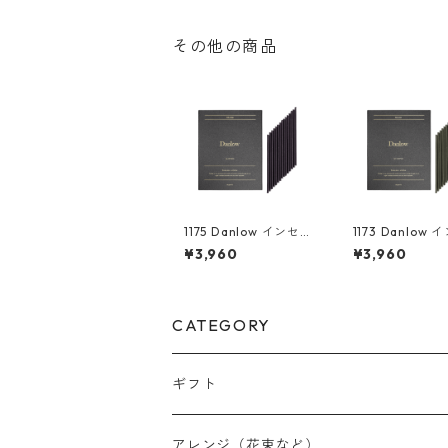
その他の商品
1175 Danlow インセン
1173 Danlow
ススティック-GARTO
ススティック-SH
¥3,960
¥3,960
N(ガートン)-
OT(シュヴァー
-
CATEGORY
ギフト
アレンジ（花束など）