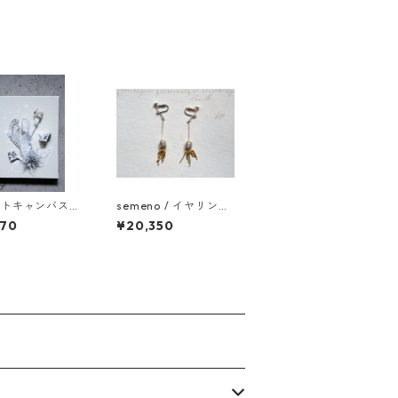
イトキャンバス
semeno / イヤリング
15
/ gcp-06 / 25ss
070
¥20,350