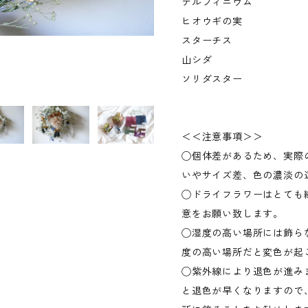
デルフィニウム
ヒオウギの実
スターチス
山シダ
ソリダスター
＜＜注意事項＞＞
◯個体差があるため、実際
いやサイズ差、色の濃淡の
◯ドライフラワーはとても
意をお願い致します。
◯湿度の高い場所には飾ら
度の高い場所だと変色が起
◯紫外線により退色が進み
と退色が早くなりますので