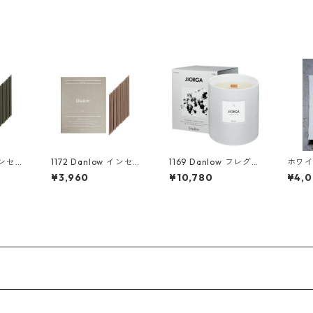
 インセン
1172 Danlow インセン
1169 Danlow フレグラ
ホワ
VERP
ススティック-GINIC
ンスウッドキャンドル
F0-0
¥3,960
¥10,780
¥4,
ポット)
(ジニック)-
-JIOLGA(ジオルガ)-