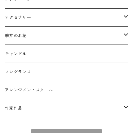
ミニフレーム
花器
アクセサリー
リングピロー
オブジェ
semeno
季節のお花
フラワーバスケット
雑貨
買付品
ミモザ
キャンドル
壁掛けアレンジ
動物
スモークツリー
フレグランス
球体アレンジ
アクセサリー
アレンジメントスクール
キャンドル
作家作品
e n a