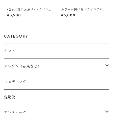
<2ヶ月毎にお届け>ドライフラ
カラーが選べるドライフラワ
ワーのスワッグ(S) 3回コース
ースワッグM
¥3,500
¥5,000
CATEGORY
ギフト
アレンジ（花束など）
スワッグ
ウェディング
リース
定期便
クリスマスリース
フラワーボックス
アンティーク