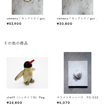
semeno / ネックレス / gcn-
semeno / ネックレス / gcn-
09 / 25aw
07 / 25aw
¥53,900
¥30,800
その他の商品
steiff（シュタイフ社）Pegg
ホワイトキャンバス F0-022
y オブジェ 052
¥26,800
¥4,070