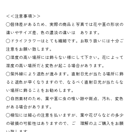
＜＜注意事項＞＞
◯個体差があるため、実際の商品と写真では花や茎の形状の
違いやサイズ差、色の濃淡の違いは あります。
◯ドライフラワーはとても繊細です。お取り扱いには十分ご
注意をお願い致します。
◯湿度の高い場所には飾らない様にして下さい。花によって
湿度の高い場所だと変色が起こる場合があります。
◯紫外線により退色が進みます。直射日光が当たる場所に飾
ると退色が早くなりますので、なるべく直射日光が当たらな
い場所に飾ることをお勧めします。
◯自然素材のため、葉や茎に虫の喰い跡や斑点、汚れ、変色
がある場合があります。
◯梱包には細心の注意を払いますが、葉や花びらなどの多少
の破損の可能性はありますので、ご 理解の上ご購入をお願
い致します。