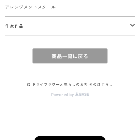
球体アレンジ
アクセサリー
アレンジメントスクール
キャンドル
作家作品
e n a
商品一覧に戻る
© ドライフラワーと暮らしのお店 その灯ぐらし
Powered by