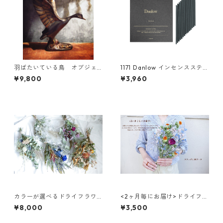
羽ばたいている鳥 オブジェ
1171 Danlow インセンススティ
046
ック-THE DAN(ザ ダン) -
¥9,800
¥3,960
カラーが選べるドライフラワ
<2ヶ月毎にお届け>ドライフラ
ースワッグL
ワーのスワッグ(S) 3回コース
¥8,000
¥3,500