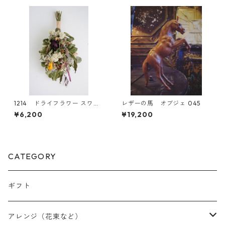
1214 ドライフラワー スワッ
レザーの馬 オブジェ 045
グ
¥6,200
¥19,200
CATEGORY
ギフト
アレンジ（花束など）