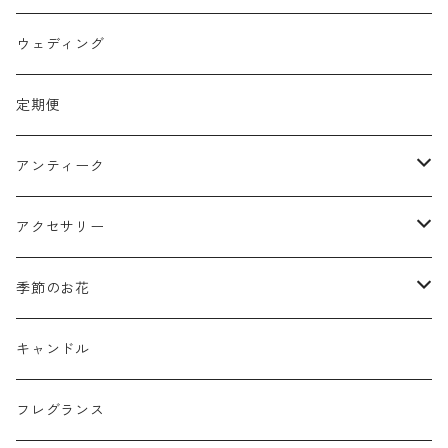
スワッグ
ウェディング
リース
定期便
クリスマスリース
フラワーボックス
アンティーク
ミニフレーム
花器
アクセサリー
リングピロー
オブジェ
semeno
季節のお花
フラワーバスケット
雑貨
買付品
ミモザ
キャンドル
壁掛けアレンジ
動物
スモークツリー
フレグランス