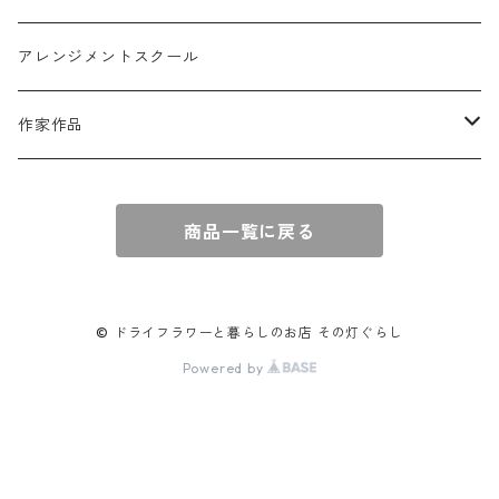
球体アレンジ
アクセサリー
アレンジメントスクール
キャンドル
作家作品
e n a
商品一覧に戻る
© ドライフラワーと暮らしのお店 その灯ぐらし
Powered by