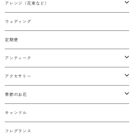
アレンジ（花束など）
スワッグ
ウェディング
リース
定期便
クリスマスリース
フラワーボックス
アンティーク
ミニフレーム
花器
アクセサリー
リングピロー
オブジェ
semeno
季節のお花
フラワーバスケット
雑貨
買付品
ミモザ
キャンドル
壁掛けアレンジ
動物
スモークツリー
フレグランス