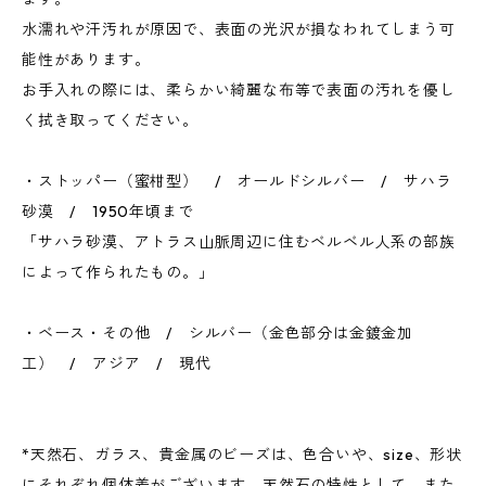
水濡れや汗汚れが原因で、表面の光沢が損なわれてしまう可
能性があります。
お手入れの際には、柔らかい綺麗な布等で表面の汚れを優し
く拭き取ってください。
・ストッパー（蜜柑型） / オールドシルバー / サハラ
砂漠 / 1950年頃まで
「サハラ砂漠、アトラス山脈周辺に住むベルベル人系の部族
によって作られたもの。」
・ベース・その他 / シルバー（金色部分は金鍍金加
工） / アジア / 現代
*天然石、ガラス、貴金属のビーズは、色合いや、size、形状
にそれぞれ個体差がございます。天然石の特性として、また