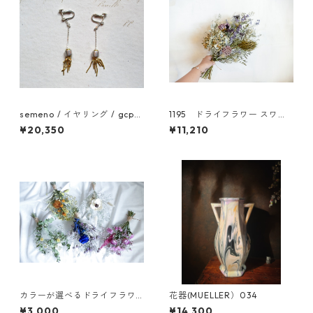
semeno / イヤリング / gcp-
1195 ドライフラワー スワッ
06 / 25ss
グ アジサイ
¥20,350
¥11,210
カラーが選べるドライフラワ
花器(MUELLER）034
ースワッグS
¥3,000
¥14,300