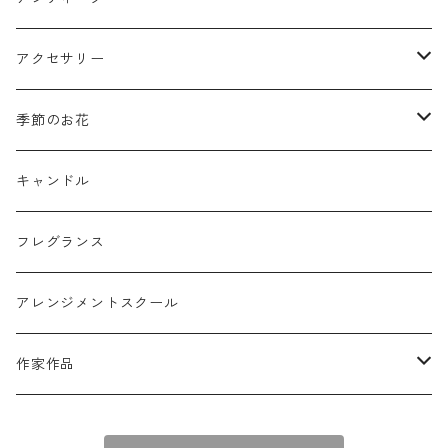
ミニフレーム
花器
アクセサリー
リングピロー
オブジェ
semeno
季節のお花
フラワーバスケット
雑貨
買付品
ミモザ
キャンドル
壁掛けアレンジ
動物
スモークツリー
フレグランス
球体アレンジ
アクセサリー
アレンジメントスクール
キャンドル
作家作品
e n a