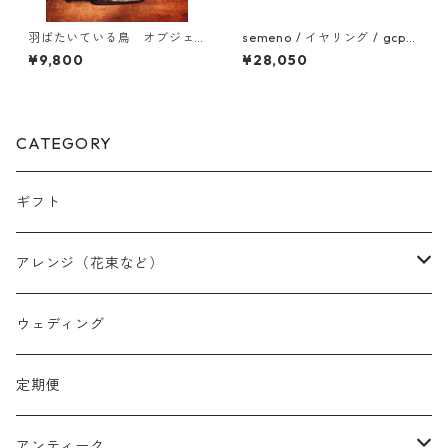
羽ばたいている鳥 オブジェ
semeno / イヤリング / gcp-
046
08 / 25aw
¥9,800
¥28,050
CATEGORY
ギフト
アレンジ（花束など）
スワッグ
ウェディング
リース
定期便
クリスマスリース
フラワーボックス
アンティーク