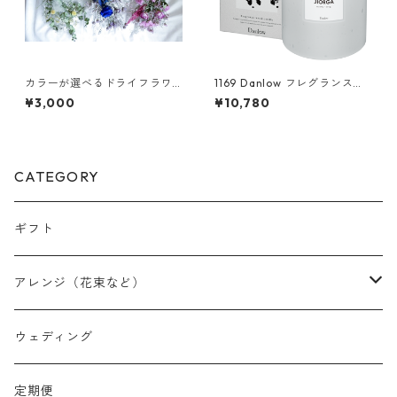
カラーが選べるドライフラワ
1169 Danlow フレグランスウ
ースワッグS
ッドキャンドル -JIOLGA(ジオ
¥3,000
¥10,780
ルガ)-
CATEGORY
ギフト
アレンジ（花束など）
スワッグ
ウェディング
リース
定期便