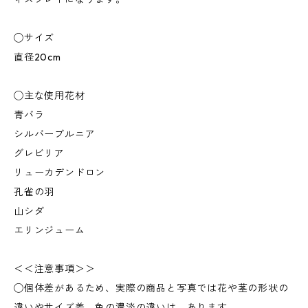
◯サイズ
直径20cm
◯主な使用花材
青バラ
シルバーブルニア
グレビリア
リューカデンドロン
孔雀の羽
山シダ
エリンジューム
＜＜注意事項＞＞
◯個体差があるため、実際の商品と写真では花や茎の形状の
違いやサイズ差、色の濃淡の違いは あります。