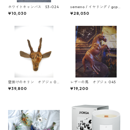
ホワイトキャンバス S3-024
semeno / イヤリング / gcp-
08 / 25aw
¥10,030
¥28,050
壁掛けのキリン オブジェ 05
レザーの馬 オブジェ 045
0
¥39,800
¥19,200