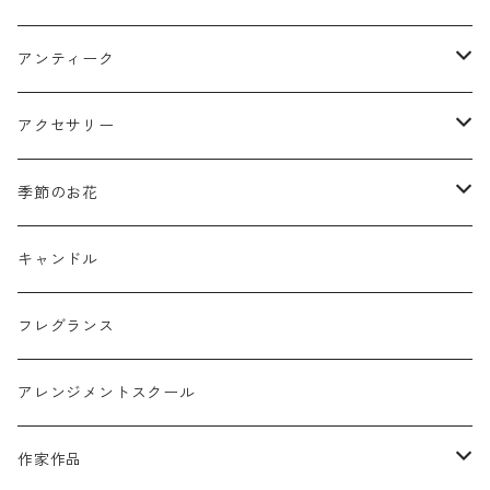
クリスマスリース
フラワーボックス
アンティーク
ミニフレーム
花器
アクセサリー
リングピロー
オブジェ
semeno
季節のお花
フラワーバスケット
雑貨
買付品
ミモザ
キャンドル
壁掛けアレンジ
動物
スモークツリー
フレグランス
球体アレンジ
アクセサリー
アレンジメントスクール
キャンドル
作家作品