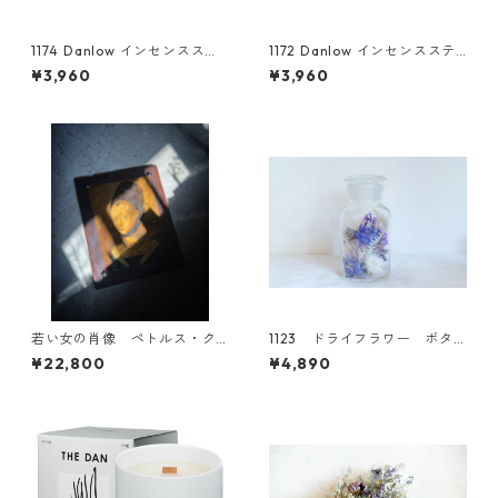
1174 Danlow インセンスステ
1172 Danlow インセンスステ
ィック-LUVIHAS(ルヴィハス)
ィック-GINIC(ジニック)-
¥3,960
¥3,960
-
若い女の肖像 ペトルス・ク
1123 ドライフラワー ボタ
リストゥス オブジェ 056
ニカルグラス(L)
¥22,800
¥4,890