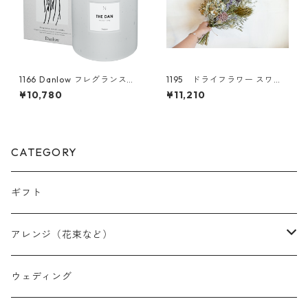
1166 Danlow フレグランスウ
1195 ドライフラワー スワッ
ッドキャンドル -THE DAN(ザ
グ アジサイ
¥10,780
¥11,210
ダン)-
CATEGORY
ギフト
アレンジ（花束など）
スワッグ
ウェディング