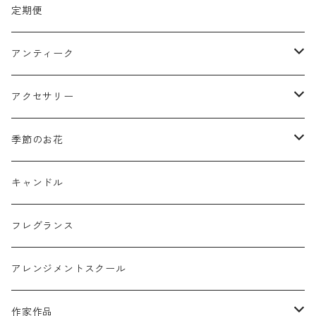
リース
定期便
クリスマスリース
フラワーボックス
アンティーク
ミニフレーム
花器
アクセサリー
リングピロー
オブジェ
semeno
季節のお花
フラワーバスケット
雑貨
買付品
ミモザ
キャンドル
壁掛けアレンジ
動物
スモークツリー
フレグランス
球体アレンジ
アクセサリー
アレンジメントスクール
キャンドル
作家作品