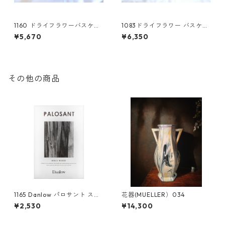
1160 ドライフラワーバスケッ
1083ドライフラワー バスケッ
ト ミモザ
トL
¥5,670
¥6,350
その他の商品
1165 Danlow パロサント ステ
花器(MUELLER）034
ィック(香木)
¥2,530
¥14,300