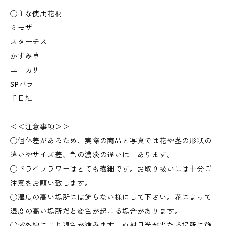
◯主な使用花材
ミモザ
スターチス
かすみ草
ユーカリ
SPバラ
千日紅
＜＜注意事項＞＞
◯個体差があるため、実際の商品と写真では花や茎の形状の
違いやサイズ差、色の濃淡の違いは あります。
◯ドライフラワーはとても繊細です。お取り扱いには十分ご
注意をお願い致します。
◯湿度の高い場所には飾らない様にして下さい。花によって
湿度の高い場所だと変色が起こる場合があります。
◯紫外線により退色が進みます。直射日光が当たる場所に飾