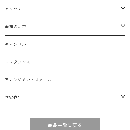
ミニフレーム
花器
アクセサリー
リングピロー
オブジェ
semeno
季節のお花
フラワーバスケット
雑貨
買付品
ミモザ
キャンドル
壁掛けアレンジ
動物
スモークツリー
フレグランス
球体アレンジ
アクセサリー
アレンジメントスクール
キャンドル
作家作品
e n a
商品一覧に戻る