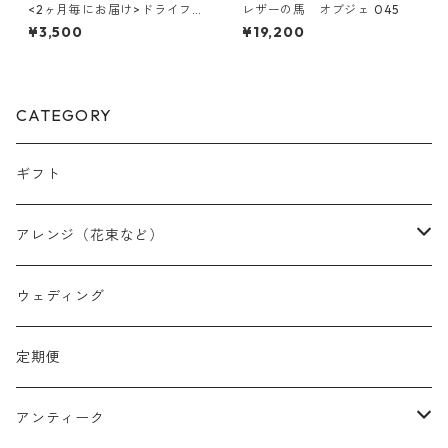
<2ヶ月毎にお届け>ドライフラ
レザーの馬 オブジェ 045
ワーのスワッグ(S) 3回コース
¥3,500
¥19,200
CATEGORY
ギフト
アレンジ（花束など）
スワッグ
ウェディング
リース
定期便
クリスマスリース
フラワーボックス
アンティーク