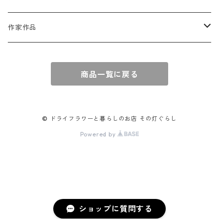
キャンドル
作家作品
e n a
商品一覧に戻る
© ドライフラワーと暮らしのお店 その灯ぐらし
Powered by
ショップに質問する