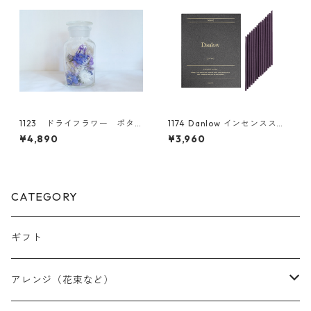
1123 ドライフラワー ボタ
1174 Danlow インセンスステ
ニカルグラス(L)
ィック-LUVIHAS(ルヴィハス)
¥4,890
¥3,960
-
CATEGORY
ギフト
アレンジ（花束など）