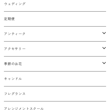
スワッグ
ウェディング
リース
定期便
クリスマスリース
フラワーボックス
アンティーク
ミニフレーム
花器
アクセサリー
リングピロー
オブジェ
semeno
季節のお花
フラワーバスケット
雑貨
買付品
ミモザ
キャンドル
壁掛けアレンジ
動物
スモークツリー
フレグランス
球体アレンジ
アクセサリー
アレンジメントスクール