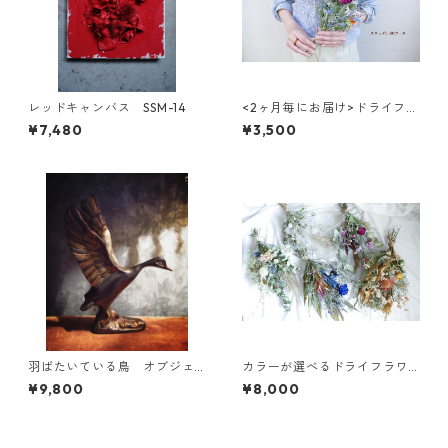
レッドキャンバス SSM-14
<2ヶ月毎にお届け>ドライフラ
ワーのスワッグ(S) 3回コース
¥7,480
¥3,500
羽ばたいている鳥 オブジェ
カラーが選べるドライフラワ
046
ースワッグL
¥9,800
¥8,000