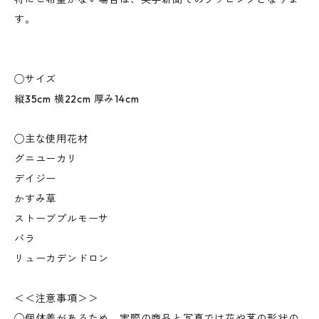
す。
◯サイズ
縦35cm 横22cm 厚み14cm
◯主な使用花材
グニユーカリ
デイジー
かすみ草
ストーブプルモーサ
バラ
リューカデンドロン
＜＜注意事項＞＞
◯個体差があるため、実際の商品と写真では花や茎の形状の