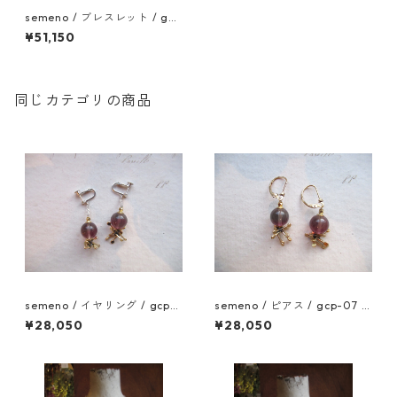
semeno / ブレスレット / gcb
-10 / 25aw
¥51,150
同じカテゴリの商品
semeno / イヤリング / gcp-
semeno / ピアス / gcp-07 /
08 / 25aw
25aw
¥28,050
¥28,050