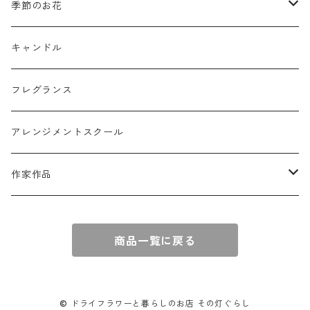
リングピロー
オブジェ
semeno
季節のお花
フラワーバスケット
雑貨
買付品
ミモザ
キャンドル
壁掛けアレンジ
動物
スモークツリー
フレグランス
球体アレンジ
アクセサリー
アレンジメントスクール
キャンドル
作家作品
e n a
商品一覧に戻る
© ドライフラワーと暮らしのお店 その灯ぐらし