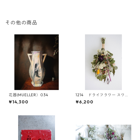
その他の商品
花器(MUELLER）034
1214 ドライフラワー スワッ
グ
¥14,300
¥6,200