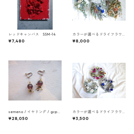
レッドキャンバス SSM-14
カラーが選べるドライフラワ
ースワッグL
¥7,480
¥8,000
semeno / イヤリング / gcp-
カラーが選べるドライフラワ
08 / 25aw
ーリースS
¥28,050
¥3,500