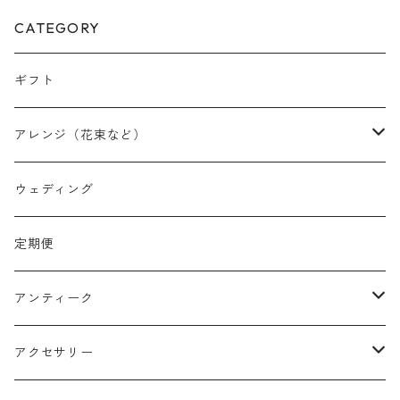
CATEGORY
ギフト
アレンジ（花束など）
スワッグ
ウェディング
リース
定期便
クリスマスリース
フラワーボックス
アンティーク
ミニフレーム
花器
アクセサリー