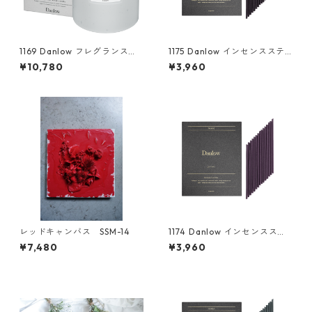
1169 Danlow フレグランスウ
1175 Danlow インセンスステ
ッドキャンドル -JIOLGA(ジオ
ィック-GARTON(ガートン)-
¥10,780
¥3,960
ルガ)-
レッドキャンバス SSM-14
1174 Danlow インセンスステ
ィック-LUVIHAS(ルヴィハス)
¥7,480
¥3,960
-