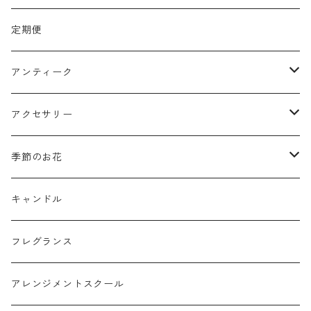
リース
定期便
クリスマスリース
フラワーボックス
アンティーク
ミニフレーム
花器
アクセサリー
リングピロー
オブジェ
semeno
季節のお花
フラワーバスケット
雑貨
買付品
ミモザ
キャンドル
壁掛けアレンジ
動物
スモークツリー
フレグランス
球体アレンジ
アクセサリー
アレンジメントスクール