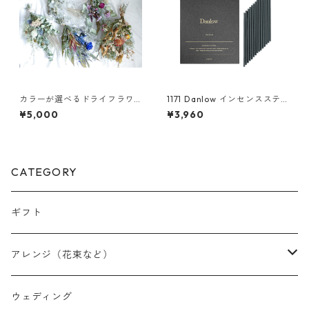
カラーが選べるドライフラワ
1171 Danlow インセンススティ
ースワッグM
ック-THE DAN(ザ ダン) -
¥5,000
¥3,960
CATEGORY
ギフト
アレンジ（花束など）
スワッグ
ウェディング