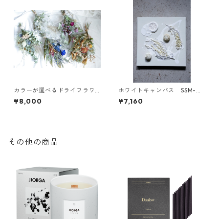
カラーが選べるドライフラワ
ホワイトキャンバス SSM-02
ースワッグL
3
¥8,000
¥7,160
その他の商品