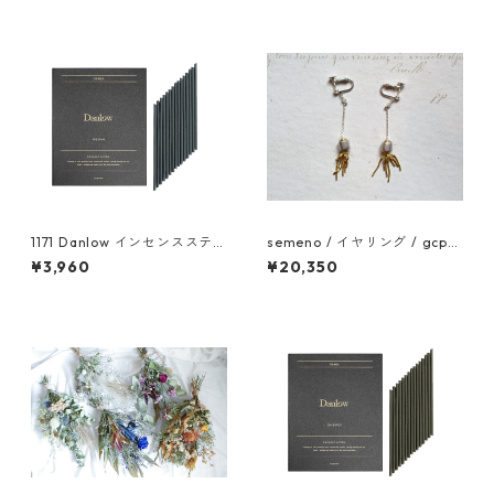
1171 Danlow インセンススティ
semeno / イヤリング / gcp-
ック-THE DAN(ザ ダン) -
06 / 25ss
¥3,960
¥20,350