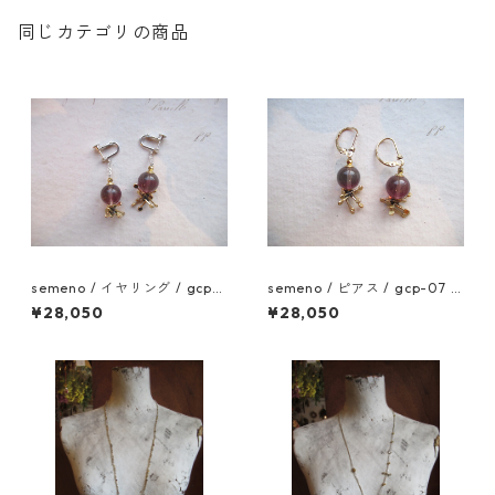
同じカテゴリの商品
semeno / イヤリング / gcp-
semeno / ピアス / gcp-07 /
08 / 25aw
25aw
¥28,050
¥28,050