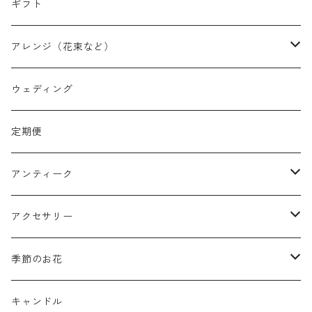
ギフト
アレンジ（花束など）
スワッグ
ウェディング
リース
定期便
クリスマスリース
フラワーボックス
アンティーク
ミニフレーム
花器
アクセサリー
リングピロー
オブジェ
semeno
季節のお花
フラワーバスケット
雑貨
買付品
ミモザ
キャンドル