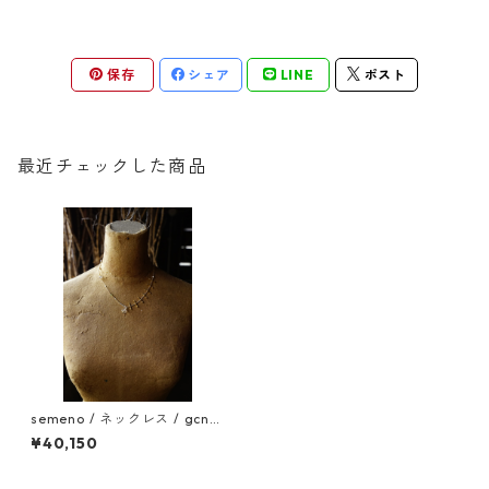
保存
シェア
LINE
ポスト
最近チェックした商品
semeno / ネックレス / gcn-
05 / 25ss
¥40,150