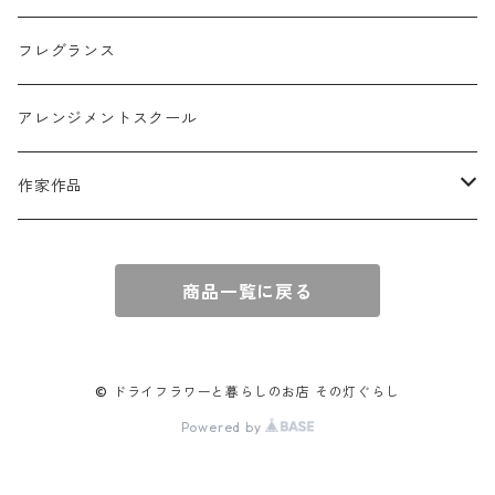
壁掛けアレンジ
動物
スモークツリー
フレグランス
球体アレンジ
アクセサリー
アレンジメントスクール
キャンドル
作家作品
e n a
商品一覧に戻る
© ドライフラワーと暮らしのお店 その灯ぐらし
Powered by