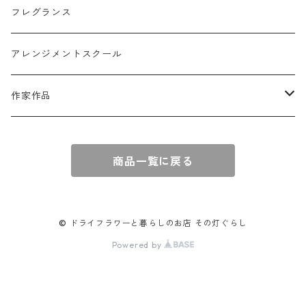
壁掛けアレンジ
動物
スモークツリー
フレグランス
球体アレンジ
アクセサリー
アレンジメントスクール
キャンドル
作家作品
e n a
商品一覧に戻る
© ドライフラワーと暮らしのお店 その灯ぐらし
Powered by