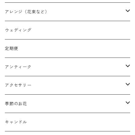
アレンジ（花束など）
スワッグ
ウェディング
リース
定期便
クリスマスリース
フラワーボックス
アンティーク
ミニフレーム
花器
アクセサリー
リングピロー
オブジェ
semeno
季節のお花
フラワーバスケット
雑貨
買付品
ミモザ
キャンドル