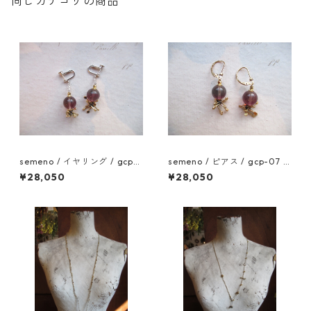
同じカテゴリの商品
semeno / イヤリング / gcp-
semeno / ピアス / gcp-07 /
08 / 25aw
25aw
¥28,050
¥28,050