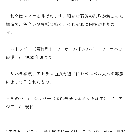
「和名はメノウと呼ばれます。細かな石英の結晶が集まった
構造で、色合いや模様は様々、それぞれに個性がありま
す。」
・ストッパー（蜜柑型） / オールドシルバー / サハラ
砂漠 / 1950年頃まで
「サハラ砂漠、アトラス山脈周辺に住むベルベル人系の部族
によって作られたもの。」
・その他 / シルバー（金色部分は金メッキ加工） / ア
ジア / 現代
*天然石、ガラス、貴金属のビーズは、色合いや、size、形状