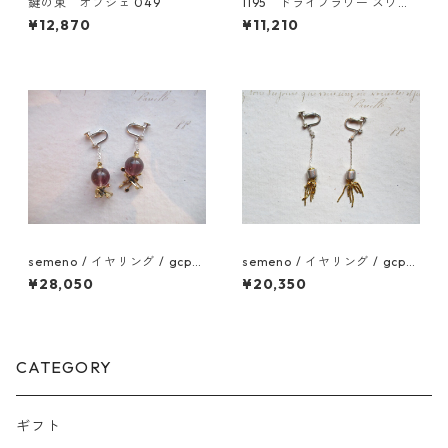
鍵の束 オブジェ 049
1195 ドライフラワー スワッ
グ アジサイ
¥12,870
¥11,210
semeno / イヤリング / gcp-
semeno / イヤリング / gcp-
08 / 25aw
06 / 25ss
¥28,050
¥20,350
CATEGORY
ギフト