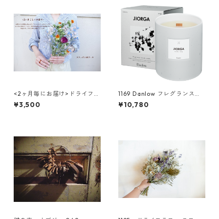
<2ヶ月毎にお届け>ドライフラ
1169 Danlow フレグランスウ
ワーのスワッグ(S) 6回コース
ッドキャンドル -JIOLGA(ジオ
¥3,500
¥10,780
ルガ)-