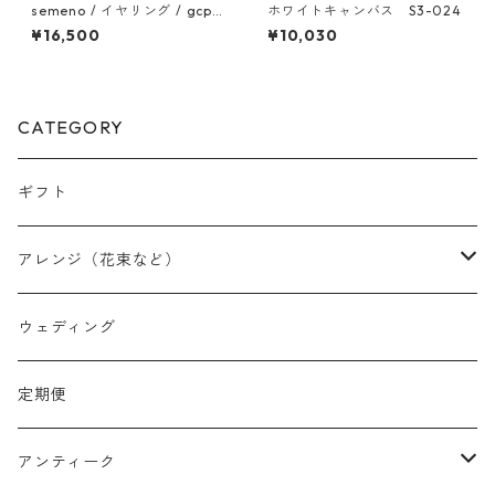
semeno / イヤリング / gcp-
ホワイトキャンバス S3-024
02 / 25ss
¥16,500
¥10,030
CATEGORY
ギフト
アレンジ（花束など）
スワッグ
ウェディング
リース
定期便
クリスマスリース
フラワーボックス
アンティーク