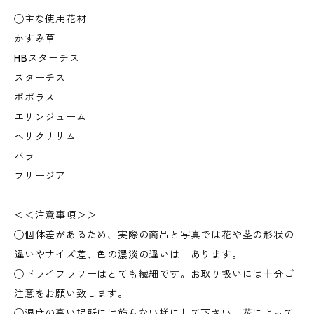
◯主な使用花材
かすみ草
HBスターチス
スターチス
ポポラス
エリンジューム
ヘリクリサム
バラ
フリージア
＜＜注意事項＞＞
◯個体差があるため、実際の商品と写真では花や茎の形状の
違いやサイズ差、色の濃淡の違いは あります。
◯ドライフラワーはとても繊細です。お取り扱いには十分ご
注意をお願い致します。
◯湿度の高い場所には飾らない様にして下さい。花によって