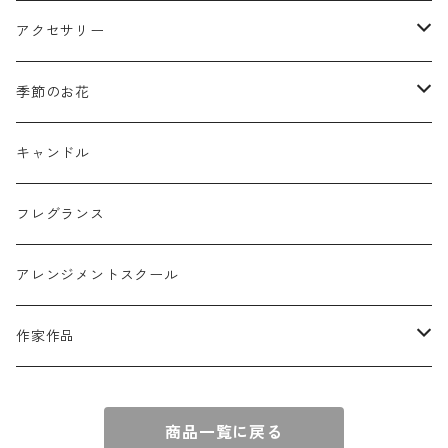
ミニフレーム
花器
アクセサリー
リングピロー
オブジェ
semeno
季節のお花
フラワーバスケット
雑貨
買付品
ミモザ
キャンドル
壁掛けアレンジ
動物
スモークツリー
フレグランス
球体アレンジ
アクセサリー
アレンジメントスクール
キャンドル
作家作品
e n a
商品一覧に戻る